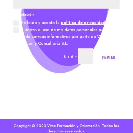
Aceptación
He leído y acepto la
política de privacidad.
Autorizo el uso de mis datos personales para el
envío de correos informativos por parte de Vitae
Formación y Consultoría S.L.
=
8 + 6
ENVIAR
Copyright © 2023 Vitae Formación y Orientación. Todos los
derechos reservados.